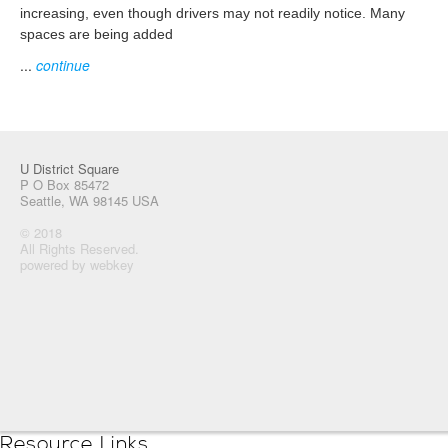
increasing, even though drivers may not readily notice. Many
spaces are being added
...
continue
U District Square
P O Box 85472
Seattle, WA 98145 USA
© 2018
All Rights Reserved.
powered by webkey
Resource Links