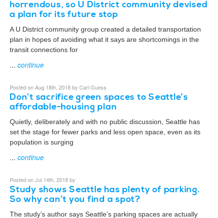
horrendous, so U District community devised
a plan for its future stop
A U District community group created a detailed transportation
plan in hopes of avoiding what it says are shortcomings in the
transit connections for
...
continue
Posted on Aug 18th, 2018 by Carl Guess
Don’t sacrifice green spaces to Seattle’s
affordable-housing plan
Quietly, deliberately and with no public discussion, Seattle has
set the stage for fewer parks and less open space, even as its
population is surging
...
continue
Posted on Jul 14th, 2018 by
Study shows Seattle has plenty of parking.
So why can’t you find a spot?
The study’s author says Seattle’s parking spaces are actually