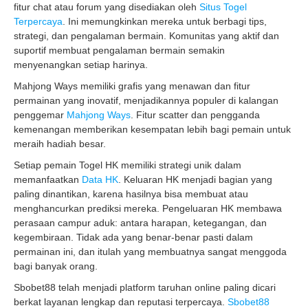
fitur chat atau forum yang disediakan oleh
Situs Togel
Terpercaya
. Ini memungkinkan mereka untuk berbagi tips,
strategi, dan pengalaman bermain. Komunitas yang aktif dan
suportif membuat pengalaman bermain semakin
menyenangkan setiap harinya.
Mahjong Ways memiliki grafis yang menawan dan fitur
permainan yang inovatif, menjadikannya populer di kalangan
penggemar
Mahjong Ways
. Fitur scatter dan pengganda
kemenangan memberikan kesempatan lebih bagi pemain untuk
meraih hadiah besar.
Setiap pemain Togel HK memiliki strategi unik dalam
memanfaatkan
Data HK
. Keluaran HK menjadi bagian yang
paling dinantikan, karena hasilnya bisa membuat atau
menghancurkan prediksi mereka. Pengeluaran HK membawa
perasaan campur aduk: antara harapan, ketegangan, dan
kegembiraan. Tidak ada yang benar-benar pasti dalam
permainan ini, dan itulah yang membuatnya sangat menggoda
bagi banyak orang.
Sbobet88 telah menjadi platform taruhan online paling dicari
berkat layanan lengkap dan reputasi terpercaya.
Sbobet88